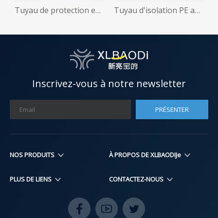
 PE (simple)
Tuyau de protection en PE pour aire de jeux intérieure
Tuyau d'isolation PE avec deux couches seulement
Inscrivez-vous à notre newsletter
PRÉSENTER
NOS PRODUITS​​​​​​​
À PROPOS DE XLBAODIJe
PLUS DE LIENS
CONTACTEZ-NOUS