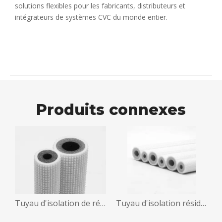
solutions flexibles pour les fabricants, distributeurs et
intégrateurs de systèmes CVC du monde entier.
Produits connexes
 6,35 x 15,88 mm, 10 mm
Tuyau d'isolation de réfrigérant 1-1/8 12 mm
Tuyau d'isolation résidentiel 7/8 12 mm