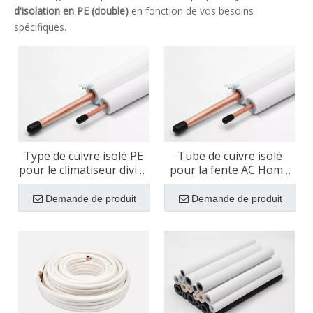
d'isolation en PE (double)
en fonction de vos besoins
spécifiques.
Type de cuivre isolé PE
Tube de cuivre isolé
pour le climatiseur divisé
pour la fente AC Home
| 1/2 '3/4 ' Tailles
Utilisation d'isolation PE
disponibles
Demande de produit
Demande de produit