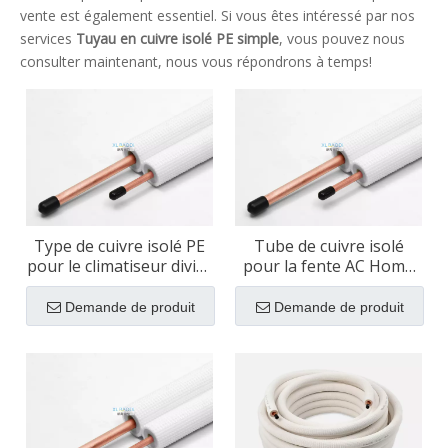
vente est également essentiel. Si vous êtes intéressé par nos
services
Tuyau en cuivre isolé PE simple
, vous pouvez nous
consulter maintenant, nous vous répondrons à temps!
Type de cuivre isolé PE
Tube de cuivre isolé
pour le climatiseur divisé
pour la fente AC Home
| 1/2 '3/4 ' Tailles
Utilisation d'isolation PE
disponibles
Demande de produit
Demande de produit